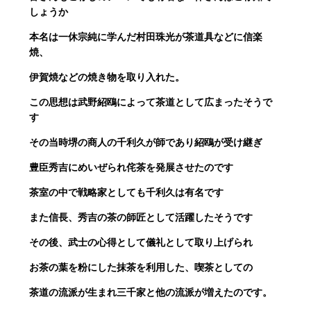
しょうか
本名は一休宗純に学んだ村田珠光が茶道具などに信楽
焼、
伊賀焼などの焼き物を取り入れた。
この思想は武野紹鴎によって茶道として広まったそうで
す
その当時堺の商人の千利久が師であり紹鴎が受け継ぎ
豊臣秀吉にめいぜられ侘茶を発展させたのです
茶室の中で戦略家としても千利久は有名です
また信長、秀吉の茶の師匠として活躍したそうです
その後、武士の心得として儀礼として取り上げられ
お茶の葉を粉にした抹茶を利用した、喫茶としての
茶道の流派が生まれ三千家と他の流派が増えたのです。