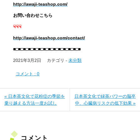
http://awaji-teashop.com/
お問い合わせこちら
☟☟☟
http://awaji-teashop.com/contact/
■□■□■□■□■□■□■□■□■□■□■□■□■□■
2021年3月2日
カテゴリ -
未分類
コメント : 0
« 日本茶文化で花粉症の季節を
日本茶文化で緑茶パワーの脳卒
乗り越える方法一度お試し
中、心臓病リスクの低下効果 »
コメント