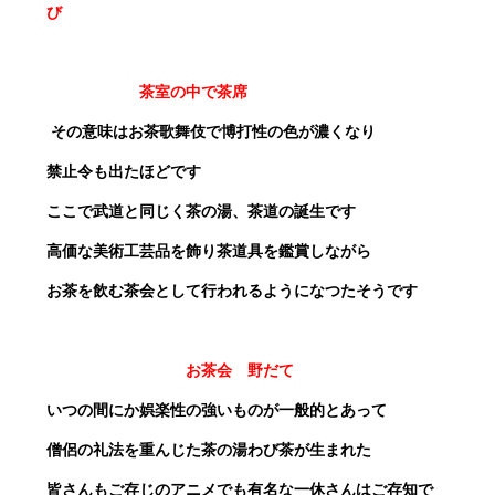
び
茶室の中で茶席
その意味はお茶歌舞伎で博打性の色が濃くなり
禁止令も出たほどです
ここで武道と同じく茶の湯、茶道の誕生です
高価な美術工芸品を飾り茶道具を鑑賞しながら
お茶を飲む茶会として行われるようになつたそうです
お茶会 野だて
いつの間にか娯楽性の強いものが一般的とあって
僧侶の礼法を重んじた茶の湯わび茶が生まれた
皆さんもご存じのアニメでも有名な一休さんはご存知で