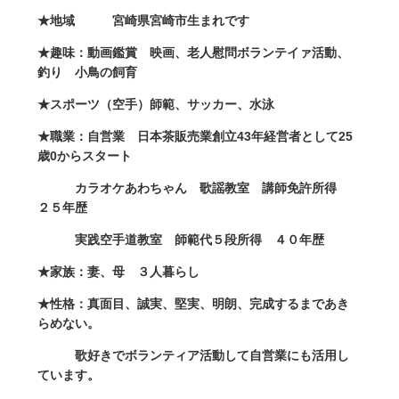
★地域 宮崎県宮崎市生まれです
★趣味：動画鑑賞 映画、老人慰問ボランテイァ活動、
釣り 小鳥の飼育
★スポーツ（空手）師範、サッカー、水泳
★職業：自営業 日本茶販売業創立43年経営者として25
歳0からスタート
カラオケあわちゃん 歌謡教室 講師免許所得
２５年歴
実践空手道教室 師範代５段所得 ４０年歴
★家族：妻、母 ３人暮らし
★性格：真面目、誠実、堅実、明朗、完成するまであき
らめない。
歌好きでボランティア活動して自営業にも活用し
ています。