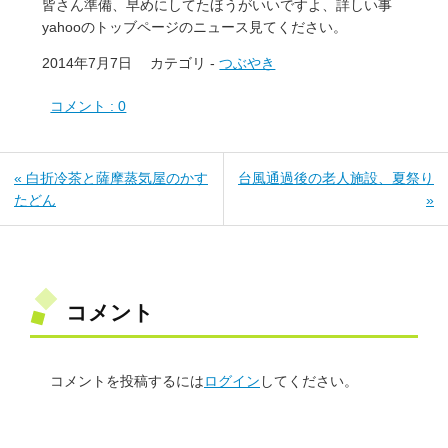
皆さん準備、早めにしてたほうがいいですよ、詳しい事
yahooのトッブページのニュース見てください。
2014年7月7日
カテゴリ -
つぶやき
コメント : 0
« 白折冷茶と薩摩蒸気屋のかす
台風通過後の老人施設、夏祭り
たどん
»
コメント
コメントを投稿するには
ログイン
してください。