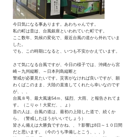
今日気になる事あります。あわちゃんです。
私の町は昔は、台風銀座といわれていた町です。
ここ数年、気候の変化で、最近台風の道から外れていま
した。
でも、この時期になると、いつも不安かかえています。
さて気になる台風ですが、今日の様子では、沖縄から宮
崎～九州縦断、～日本列島縦断と
警戒が必要見たいです。災害がなければ良いですが、願
わくばこのまま、大陸の直進してくれたら幸いなのです
が、、、
台風８号、最大風速54ｍ、猛烈、大雨、と報告されてま
す。（こりゃ！大変だ、、ょ）
昔の人は、台風の道は、最初の上陸した道で、続くか
ら、（警戒したほうがいいでしょう）
皆さん備えは大勝負ですかね、、？影響は8日～１０日間
だと思います。（今のうち準備しとこう、、、）