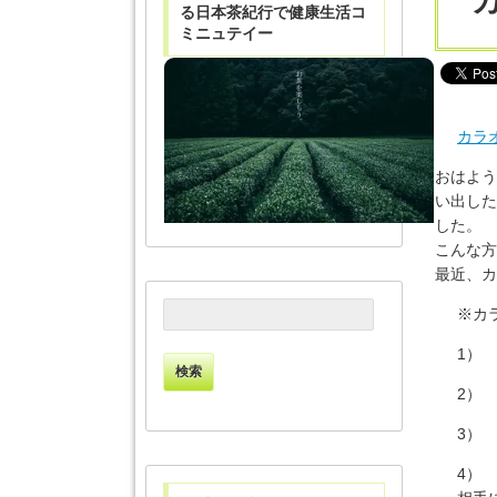
る日本茶紀行で健康生活コ
ミニュテイー
カラ
おはよう
い出した
した
こんな方
最近、カ
検
※カ
索:
1）
2）
3）
4）