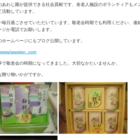
のあわじ園が提供できる社会貢献です、各老人施設のボランティアもメ
て活動しています。
い毎日過ごさせていただいています。敬老会時期でも利用ください、連
ージか電話でお願いします。
のホームページにもブログ公開しています。
//www/awajien..com
事で敬老会の時期になってきました。大切なかたいませんか、
な贈り物いかがですか。