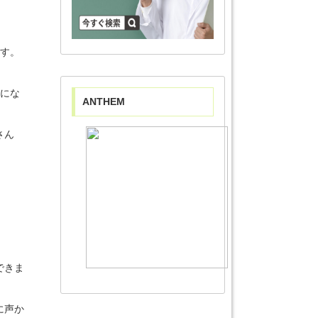
ます。
間にな
ANTHEM
さん
できま
に声か