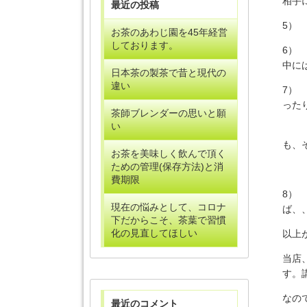
相手
最近の投稿
5）
お茶のあわじ園を45年経営
しております。
6）
中に
日本茶の製茶で昔と現代の
違い
7）
った
茶師ブレンダーの思いと願
い
りす
も、
お茶を美味しく飲んで頂く
ための管理(保存方法)と消
です
費期限
8）
現在の悩みとして、コロナ
ば、
下だからこそ、茶葉で習慣
化の見直してほしい
以上
当店
す。
なの
最近のコメント