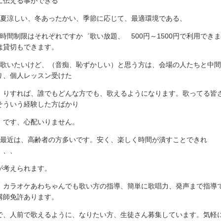
に伝える事ができる
 夏涼しい、冬あったかい、季節に応じて、最適環境である、
 時間制限はそれぞれですか゛歌い放題、 500円～1500円で利用でき
は貸切もできます。
 歌いたいけど、（音痴、恥ずかしい）と思う方は、会場の人たちと中
り、個人レッスン受けた
れば、誰でもどんな方でも、歌えるようになります。歌ってる皆
そういう経験した方ばかり
、心配いりません。
 最近は、高齢者の方多いです。安く、楽しく時間が潰すことできれ
、、、
が考えられます。
、カラオケあわちゃんでも歌い方の指導、簡単に歌唱力、発声まで指導
講師免許あります。
で、人前で歌えるように、なりたい方、生徒さん募集しています。気軽